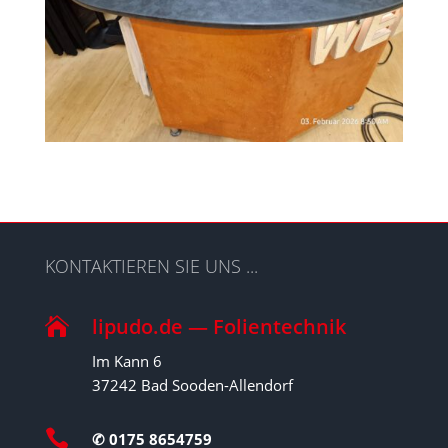
KONTAKTIEREN SIE UNS ...
lipudo.de — Folientechnik

Im Kann 6
37242 Bad Sooden-Allendorf

✆ 0175 8654759