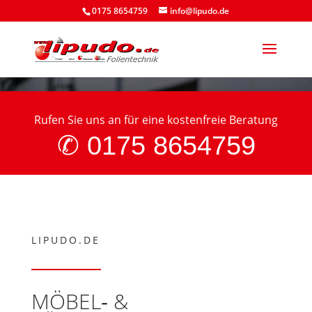
0175 8654759
info@lipudo.de
Rufen Sie uns an für eine kostenfreie Beratung
✆ 0175 8654759
LIPUDO.DE
MÖBEL‑ &